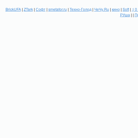
BrickUFA
|
ZTark
|
Софт
|
smetafor.ru
|
Техно-Голод
|
ЧеЧу.Ru
|
кино
|
Soft
|
:( 0
РУша
| |
П