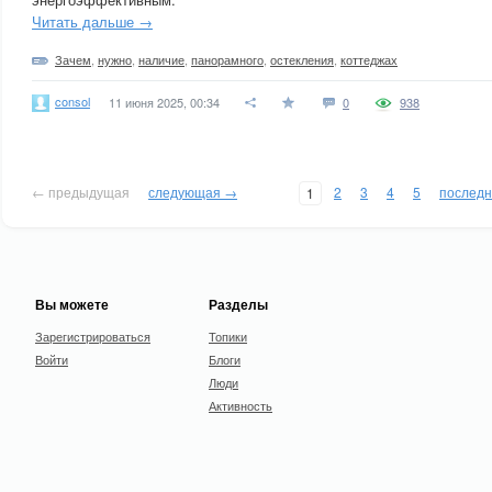
Читать дальше →
Зачем
,
нужно
,
наличие
,
панорамного
,
остекления
,
коттеджах
consol
11 июня 2025, 00:34
0
938
← предыдущая
следующая →
2
3
4
5
послед
1
Вы можете
Разделы
Зарегистрироваться
Топики
Войти
Блоги
Люди
Активность