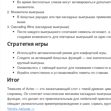
Во время бесплатных спинов могут активироваться дополни
множители.
2. Множители выигрыша
В бонусных раундах или при каскадных выигрышах применяю
выше.
3. Cascading Wins (каскадные выигрыши)
После каждого выигрышного сочетания символы исчезают, а
создавая возможность для повторных выигрышей за один спи
Стратегия игры
Используйте автоматический режим для комфортной игры.
Следите за активацией бонусных функций — они значительн
крупный выигрыш.
Ознакомьтесь с таблицей выплат для понимания стоимости к
Играйте ответственно и устанавливайте лимиты по ставкам.
Итог
Treasures of Aztec — это захватывающий слот с темой древних цив
сокровищ. Он сочетает классические механики каскадных выигрыш
функции, что делает его привлекательным для любителей приключе
обещает увлекательное времяпрепровождение и шанс сорвать круп
Читать дальше →