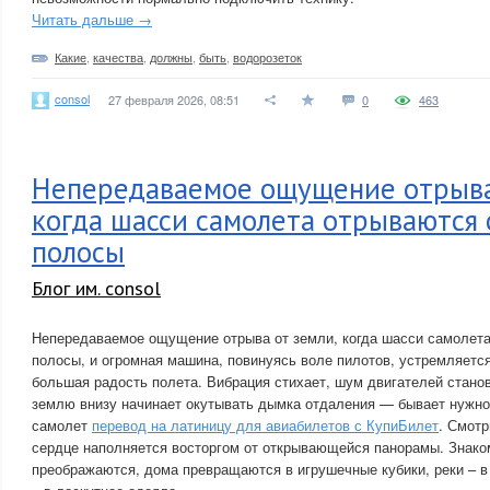
Читать дальше →
Какие
,
качества
,
должны
,
быть
,
водорозеток
consol
27 февраля 2026, 08:51
0
463
Непередаваемое ощущение отрыва
когда шасси самолета отрываются 
полосы
Блог им. consol
Непередаваемое ощущение отрыва от земли, когда шасси самолета
полосы, и огромная машина, повинуясь воле пилотов, устремляется
большая радость полета. Вибрация стихает, шум двигателей стано
землю внизу начинает окутывать дымка отдаления — бывает нужно
самолет
перевод на латиницу для авиабилетов с КупиБилет
. Смот
сердце наполняется восторгом от открывающейся панорамы. Знак
преображаются, дома превращаются в игрушечные кубики, реки – в