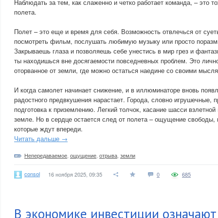
Наблюдать за тем, как слаженно и четко работает команда, – это т
полета.
Полет – это еще и время для себя. Возможность отвлечься от суеты
посмотреть фильм, послушать любимую музыку или просто поразм
Закрываешь глаза и позволяешь себе унестись в мир грез и фантази
ты находишься вне досягаемости повседневных проблем. Это лично
оторванное от земли, где можно остаться наедине со своими мысл
И когда самолет начинает снижение, и в иллюминаторе вновь появл
радостного предвкушения нарастает. Города, словно игрушечные, 
подготовка к приземлению. Легкий толчок, касание шасси взлетной 
земле. Но в сердце остается след от полета – ощущение свободы, 
которые ждут впереди.
Читать дальше →
Непередаваемое
,
ощущение
,
отрыва
,
земли
consol
16 ноября 2025, 09:35
0
685
В экономике инвестиции означают