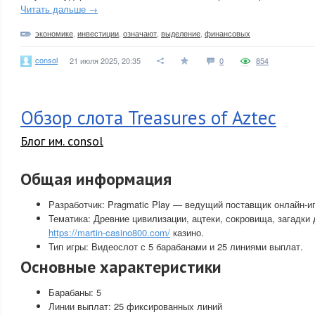
Читать дальше →
экономике
,
инвестиции
,
означают
,
выделение
,
финансовых
consol
21 июля 2025, 20:35
0
854
Обзор слота Treasures of Aztec
Блог им. consol
Общая информация
Разработчик: Pragmatic Play — ведущий поставщик онлайн-иг
Тематика: Древние цивилизации, ацтеки, сокровища, загадки
https://martin-casino800.com/
казино.
Тип игры: Видеослот с 5 барабанами и 25 линиями выплат.
Основные характеристики
Барабаны: 5
Линии выплат: 25 фиксированных линий