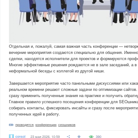
Отдельная и, пожалуй, самая важная часть конференции — нетворк
вечерние мероприятия создаются специально для общения. Именн
сделки, находятся исполнители для проектов и формируются про
Многие эффективные решения рождаются не в зале заседаний, а в
неформальной беседы с коллегой из другой ниши.
Завершается мероприятие часто панельными дискуссиями или хакат
реальном времени решают сложные задачи по оптимизации сайтов.
сразу применить полученные знания на практике и получить обратну
Главное правило успешного посещения конференции для SEOшника
собирать контакты, фиксировать инсайты и сразу после мероприяти
полученных идей в работу.
проводятся
,
конференции
,
сеошников
consol
23 мая 2026, 10:59
390