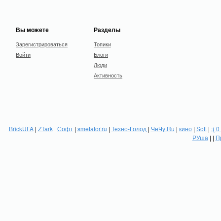
Вы можете
Разделы
Зарегистрироваться
Топики
Войти
Блоги
Люди
Активность
BrickUFA
|
ZTark
|
Софт
|
smetafor.ru
|
Техно-Голод
|
ЧеЧу.Ru
|
кино
|
Soft
|
:( 0
РУша
| |
П