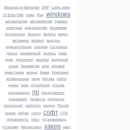
Bananas go Bahamas
ERP
Lucky Joker
windows
10 Extra Gifts
make
Play
автомобилем
автомобилям
Адвокат
азартные
альтернативу
багажники
бесплатные
бизнесу
билеты
видео
витамины
возврат
выгодно
гидроизоляцию
городом
Гостиница
деньги
динамичный
должны
дома
доме
дополняет
жалобы
задорный
зачем
Знакомство
игре
игровой
инвестиции
казино
Какие
Компания
конференции
люди
Москва
найти
нужно
окна
остекления
отрыва
по
панорамного
представляет
принимают
провести
продуктах
происходит
работать
раздел
Россия
софт
рынок
сейчас
слота
СПб
специалисты
текст
устанавливать
хакер
установку
финансовых
цвет