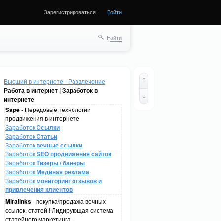
Зарегистрироваться
Войти
Найти
Высший в интернете - Развлечение
Работа в интернет | Заработок в
интернете
Sape
- Передовые технологии
продвижения в интернете
Заработок
Ссылки
Заработок
Статьи
Заработок
вечные ссылки
Заработок
SEO продвижения сайтов
Заработок
Тизеры / банеры
Заработок
Мединая реклама
Заработок
мониторинг отзывов и
привлечения клиентов
Miralinks
- покупка\продажа вечных
ссылок, статей ! Лидирующая система
статейного маркетинга .