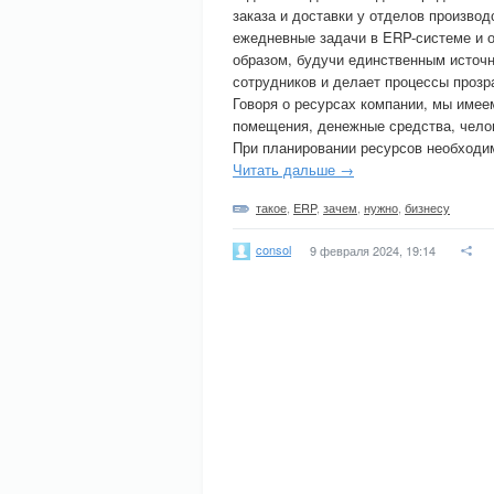
заказа и доставки у отделов производ
ежедневные задачи в ERP-системе и 
образом, будучи единственным источ
сотрудников и делает процессы прозр
Говоря о ресурсах компании, мы имее
помещения, денежные средства, челов
При планировании ресурсов необходи
Читать дальше →
такое
,
ERP
,
зачем
,
нужно
,
бизнесу
consol
9 февраля 2024, 19:14