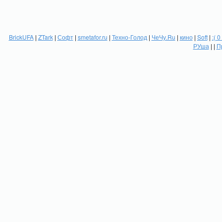
BrickUFA
|
ZTark
|
Софт
|
smetafor.ru
|
Техно-Голод
|
ЧеЧу.Ru
|
кино
|
Soft
|
:( 0
РУша
| |
П