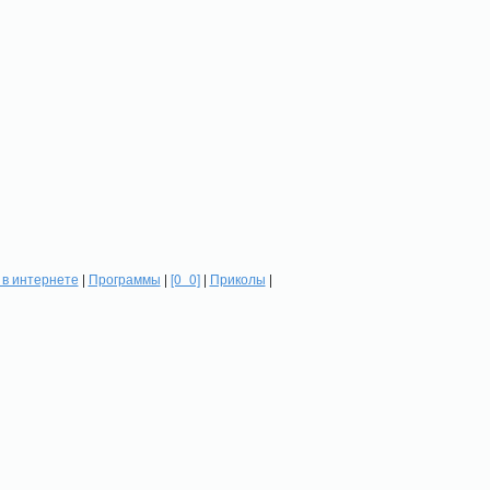
в интернете
|
Программы
|
[0_0]
|
Приколы
|