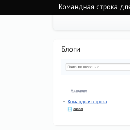
Командная строка для
Блоги
Название
Командная строка
consol