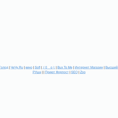
Голод
|
ЧеЧу.Ru
|
кино
|
Soft
|
:( 0 _ о ):
|
Bux To Me
|
Интернет Магазин
|
Высший 
РУша
| |
Приют Форпост
|
SEO
|
Zoo