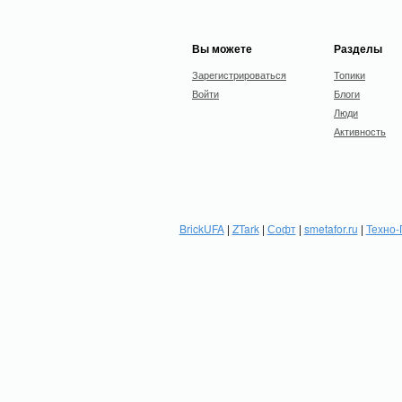
Вы можете
Разделы
Зарегистрироваться
Топики
Войти
Блоги
Люди
Активность
BrickUFA
|
ZTark
|
Софт
|
smetafor.ru
|
Техно-